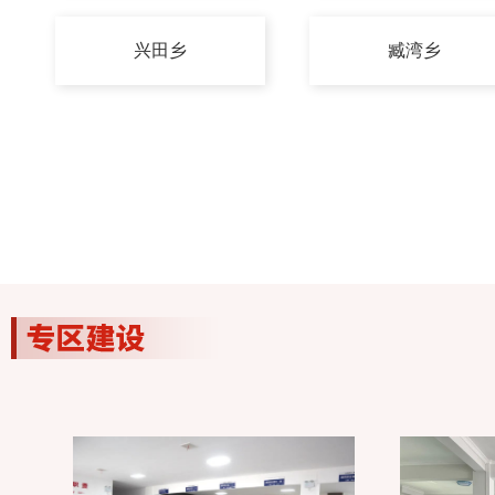
兴田乡
臧湾乡