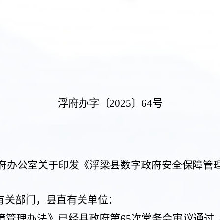
浮府办字〔
20
25
〕
64
号
府办公室
关于印发《浮梁县数字政府安全保障管
有关部门，县直有关单位：
障管理办法
》已经县政府
第
65
次常务会审议通过