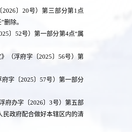
〔
2026
〕
20
号）第三部分第
1
点
”删除。
025
〕
52
号）第一部分第
4
点“属
定》（浮府字〔
2025
〕
56
号）第
浮府字〔
2025
〕
57
号）第一部分
浮府办字〔
2026
〕
3
号）第五部
人民政府配合做好本辖区内的清