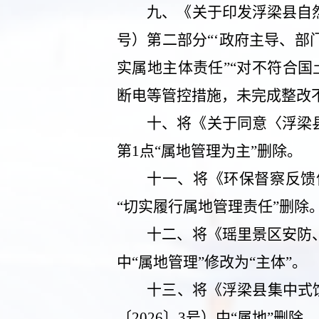
九、
《关于印发浮梁县自
号）第二部分“‘政府主导、部
实属地主体责任”“对不符合
断电等管控措施，未完成整改
十、
将《关于同意〈浮梁
第
1
点“属地管理为主”删除。
十一、
将《环保督察反馈
“切实履行属地管理责任”删除
十二、
将《瑶里景区安防
中“属地管理”修改为“主体”。
十三、
将《浮梁县集中式
〔
2026
〕
3
号）中“属地”删除。