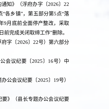
的通知》（浮府办字〔
2026
〕
22
点“各乡镇”，第五部分第
5
点“落
年
9
月底前全面停产整改，采取
日前完成关闭取缔工作”删除。
浮府字〔
2026
〕
22
号）第六部分
办公会议纪要〔
2025
〕
16
号）中
题办公会议纪要〔
2025
〕
19
号）
纪要》（县长专题办公会议纪要