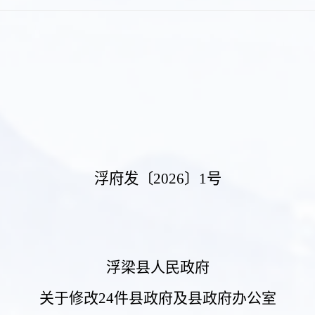
浮府发〔
20
26
〕
1
号
浮梁县人民政府
关于
修改
24
件县政府及县政府办公室