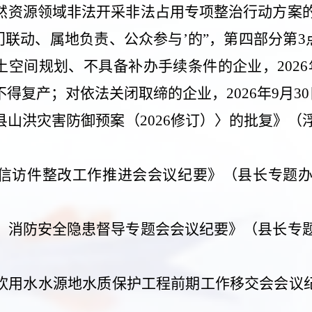
然资源领域非法开采非法占用专项整治行动方案
门联动、属地负责、公众参与’的”，第四部分第
3
国土空间规划、不具备补办手续条件的企业，
2026
不得复产；对依法关闭取缔的企业，
2026
年
9
月
30
县山洪灾害防御预案（
2026
修订）〉的批复》（
信访件整改工作推进会会议纪要》（县长专题
。
、消防安全隐患督导专题会会议纪要》（县长专
饮用水水源地水质保护工程前期工作移交会会议