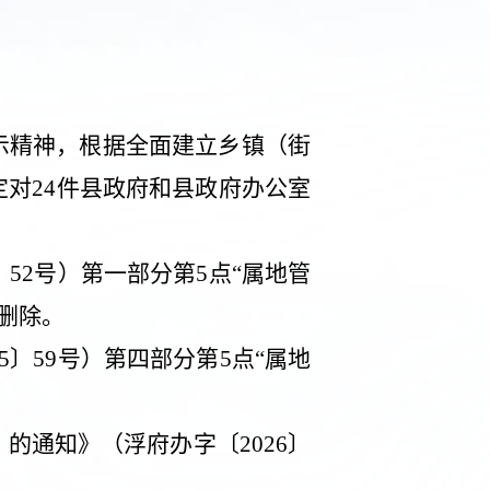
示精神，根据全面建立乡镇（街
定对
24
件县政府和县政府办公室
〕
52
号）第
一部分第
5
点“属地管
”删除。
5
〕
59
号）第四部分第
5
点“属地
〉的通知》（浮府办字〔
2026
〕