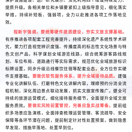
保护设施建设、遗产研究展示、活化利用四个维度持续发力、
提质升级。各相关单位和乡镇要紧扣上级指导意见，细化落实
举措，持续补短板、强弱项，全力以赴推进各项工作落地见
效。
程新宇强调，要统筹硬件提质建设，夯实文旅支撑基础。
有序推进各项配套工程完善提升，持续深化遗产系统性学术研
究，聚力打造视觉辨识度强、传播度高的标志性文化场景与特
色文创产品，科学谋划全域游览线路，综合统筹游客路线规
划、车位布局、道路通行等实际需求，规范优化全域旅游标识
标牌设置，同步升级沿线餐饮住宿等配套业态，全方位夯实硬
件支撑基础。
要做优软性服务体系，提升全域接待品质。
建强
专业化讲解队伍、打磨特色文化讲解内容，理顺预约分流全流
程机制，深化周边景点联动发展，抓实文旅宣传推广，健全可
持续的旅游运营模式，细化接待服务细节，全面提升全域文旅
服务质效。
要做实风险前置管控，完善应急实战筹备。
提前组
织多场景应急演练，全面排查梳理运营管理、客流疏导、安全
保障等各环节潜在问题，提前制定针对性处置预案，做到隐患
早发现、措施早落地、处置早到位。