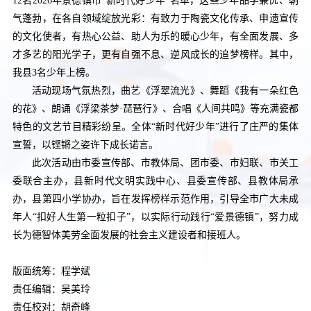
12名2026年景德镇市“新时代好少年”名单，这些少年品学兼优、朝
气蓬勃，在各自领域绽放光彩：有致力于陶瓷文化传承、申遗宣传
的文化使者，有热心公益、助人为乐的暖心少年，有全面发展、多
才多艺的阳光学子，更有自强不息、逆风成长的追梦榜样。其中，
我县3名少年上榜。
活动现场气氛热烈，曲艺《浮翠流光》、舞蹈《我有一朵红色
的花》、朗诵《浮梁茶梦·琵琶行》、合唱《人间共鸣》等充满瓷都
特色的文艺节目精彩纷呈。全体“新时代好少年”进行了庄严的集体
宣誓，以铿锵之姿许下成长诺言。
此次活动由市委宣传部、市教体局、团市委、市妇联、市关工
委联合主办，县新时代文明实践中心、县委宣传部、县教体局承
办，县第四小学协办，旨在发挥榜样示范作用，引导全市广大未成
年人“扣好人生第一粒扣子”，以实际行动践行“爱景德镇”，努力成
长为德智体美劳全面发展的社会主义建设者和接班人。
版面统筹：程学斌
责任编辑：吴美玲
责任校对：胡奇峰