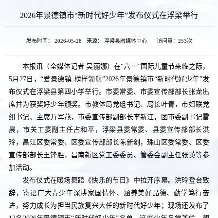
2026年景德镇市“新时代好少年”发布仪式在浮梁举行
发布时间： 2026-05-28
来源： 浮梁县融媒体中心
访问量：
253次
本报讯（全媒体记者 吴丽娜）在“六一”国际儿童节来临之际，
5月27日，“爱景德镇·榜样领航”2026年景德镇市“新时代好少年”发
布仪式在浮梁县第四小学举行。市委常委、市委宣传部部长张龙出
席并为获奖好少年颁奖。市教体局党组书记、局长叶青，市妇联党
组书记、主席万军燕，市委宣传部副部长李新江，团市委副书记雷
晨，市关工委副主任占和平，浮梁县委常委、县委宣传部部长洪
玲，昌江区委常委、区委宣传部部长陈新剑，珠山区委常委、区委
宣传部部长王锋胜，昌南新区党工委委员、管委会副主任张英等参
加活动。
发布仪式在暖场舞蹈《快乐的节日》中拉开序幕。洪玲登台致
辞，寄语广大青少年深耕家国情怀、涵养美好品德、勤学笃行奋
进，努力成长为担当民族复兴大任的新时代好少年；现场还发布了