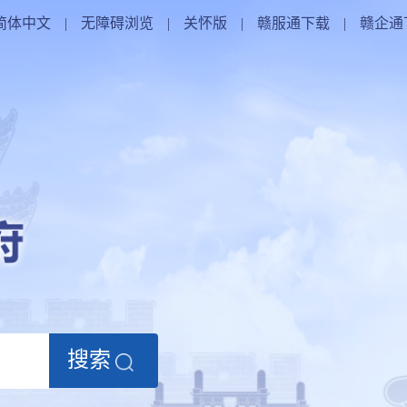
简体中文
|
无障碍浏览
|
关怀版
|
赣服通下载
|
赣企通
搜索