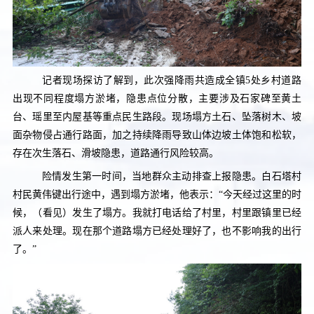
记者现场探访了解到，此次强降雨共造成全镇5处乡村道路
出现不同程度塌方淤堵，隐患点位分散，主要涉及石家碑至黄土
台、瑶里至内屋基等重点民生路段。现场塌方土石、坠落树木、坡
面杂物侵占通行路面，加之持续降雨导致山体边坡土体饱和松软，
存在次生落石、滑坡隐患，道路通行风险较高。
险情发生第一时间，当地群众主动排查上报隐患。白石塔村
村民黄伟键出行途中，遇到塌方淤堵，他表示：“今天经过这里的时
候，（看见）发生了塌方。我就打电话给了村里，村里跟镇里已经
派人来处理。现在那个道路塌方已经处理好了，也不影响我的出行
了。”