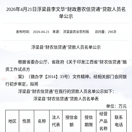
2026年4月21日浮梁县李文华"财政惠农信贷通"贷款人员名
单公示
发布时间： 2026-04-21
来源： 浮梁县农业农村局
访问量：
290次
浮梁县
“财农信贷通”贷款人员名单公示
根据省委办公厅、省政府《关于印发江西省“财农信贷通”融
资工作试点方
案》（赣办字【2014】33号）文件精神，经相关部门会同银
行初步审定，拟将
浮梁县“财农信贷通”在我行的贷款人员名单公示如下：
浮梁县“财农信贷通”贷款人员名单表
单位：万元
经营
法人
授信金
授信
联系
地区
性质
名称
产品
代表
额
期限
电话
名称