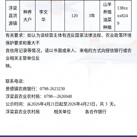
山羊
浮梁
138xx
种养
李文
养殖
县洪
120
3年
xx824
大户
华
油菜
源镇
9
种植
有关要求：如认为该经营主体有违反国家法律法规、农业政策环境
保护要求和重大不
良信用记录等情况，请以书面或来人、
来电的方式向授信银行或农
业相关主管单位反
映。
联系电话：
景德镇农商银行：
0798-
2623230
浮梁县农业农村局：
0798—2626948
公示时间：从
202
6
年
4
月
21
日起至
202
6
年
4
月
23日，共 3
天。
浮梁县农业农村局
相关单位
各合作银行