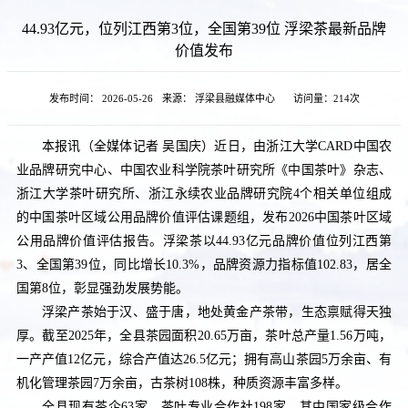
44.93亿元，位列江西第3位，全国第39位 浮梁茶最新品牌
价值发布
发布时间： 2026-05-26
来源： 浮梁县融媒体中心
访问量：
214次
本报讯（全媒体记者 吴国庆）近日，由浙江大学CARD中国农
业品牌研究中心、中国农业科学院茶叶研究所《中国茶叶》杂志、
浙江大学茶叶研究所、浙江永续农业品牌研究院4个相关单位组成
的中国茶叶区域公用品牌价值评估课题组，发布2026中国茶叶区域
公用品牌价值评估报告。浮梁茶以44.93亿元品牌价值位列江西第
3、全国第39位，同比增长10.3%，品牌资源力指标值102.83，居全
国第8位，彰显强劲发展势能。
浮梁产茶始于汉、盛于唐，地处黄金产茶带，生态禀赋得天独
厚。截至2025年，全县茶园面积20.65万亩，茶叶总产量1.56万吨，
一产产值12亿元，综合产值达26.5亿元；拥有高山茶园5万余亩、有
机化管理茶园7万余亩，古茶树108株，种质资源丰富多样。
全县现有茶企63家、茶叶专业合作社198家，其中国家级合作