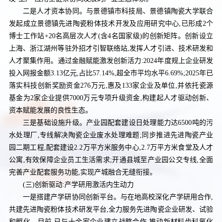
二是人才资本协同。与景德镇市科技局、景德镇陶瓷大学联合
发起成立景德镇先进陶瓷粉体技术开发及应用研究中心,已形成2个
博士工作站+20名高层次人才(含4名国家级)的创新矩阵。创新设立
上海、浙江湖州等驻外招才引智联络站,发挥人才引进、技术研发和
人才聚集作用。通过金融赋能激发创新活力:2024年度规上企业研发
投入网报金额3.13亿元,占比57.14%,超全市平均水平6.69%;2025年已
落实科技创新奖励资金276万元,惠及133家企业及单位,并依托瓷源
基金为2家企业提供7000万元专项升级资金,构建起人才驱动创新、
资本赋能发展的良性生态。
三是基础设施升级。产业园配套建设日处理能力达6500吨的污
水处理厂,专线解决陶瓷企业废水处理难题;同步推进先进陶瓷产业
园二期工程,配套建设2.2万平方米服务中心,2.7万平方米食堂及人才
公寓,有效保障企业员工生活需求;开通县城至产业园公交专线,全面
完善产业配套服务功能,实现产城融合无缝衔接。
(三)创新驱动:产学研用激活内生动力
一是搭建产学研协同创新平台。与在地高校深化产学研用合作,
共建先进陶瓷粉体技术研发平台,全力服务先进陶瓷企业研发、试验
和孵化。目前,已与十余家企业建立战略合作,推动新材料齿科氧化