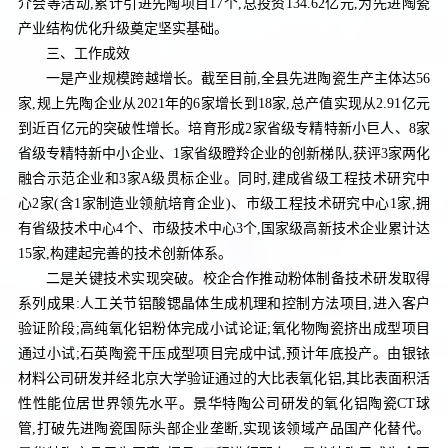
介会等活动,累计引进先陶项目17个,总投资134.62亿元,为先进陶瓷
产业结构优化升级奠定坚实基础。
三、工作成效
一是产业规模跨越增长。截至目前,全县先进陶瓷生产主体达56
家,规上先陶企业从2021年的6家增长到18家,总产值实现从2.91亿元
到近百亿元的突破性增长。培育形成2家省级专精特新小巨人、8家
省级专精特新中小企业、1家省级瞪羚企业的创新梯队,获评3家两化
融合示范企业和3家A级贯标企业。同时,建成省级工程技术研究中
心2家(含1家制造业领航培育企业)、市级工程技术研究中心1家,拥
有省级技术中心4个、市级技术中心3个,国家级高新技术企业累计达
15家,构建起完善的技术创新体系。
二是关键技术实现突破。校企合作推动粉体制备技术研发取得
系列成果:人工关节铝酸锶晶体生成机理和控制方法项目,进入客户
验证阶段;高纯氧化铝粉体完成小试论证;氧化物陶瓷挤出成型项目
通过小试;石英陶瓷干压成型项目完成中试,预计年底投产。由银铱
材料公司研发并经北京大学验证通过的大比表氧化铝,其比表面积活
性性能位居世界领先水平。景华特陶公司研发的氧化铝陶瓷CT球
管,打破先进陶瓷国际头部企业垄断,实现该领域产品国产化替代。