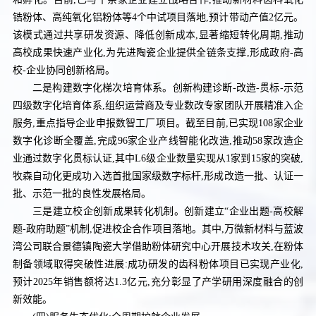
锆粉体、高纯氧化铝粉体等4个中试项目落地,预计带动产值2亿元。
该模式通过共享研发资源、降低创新成本,显著缩短转化周期,推动
高校成果快速产业化,为先进陶瓷企业提供全链条支撑,形成政府-高
校-企业协同创新格局。
二是构建数字化梯次培育体系。创新构建诊断-改造-贯标-示范
四级数字化培育体系,组织运营商及专业数改专家团队开展精准入企
服务,重点指导企业申报数智工厂项目。截至目前,已实现108家企业
数字化诊断全覆盖,完成96家企业产线智能化改造,推动58家改造企
业通过数字化贯标认证,其中L6级企业数量实现从1家到15家的突破,
牧森自动化更成功入选首批国家级数字标杆,形成改造一批、认证一
批、示范一批的良性发展格局。
三是建立校企创新成果转化机制。创新建立“企业出题-高校解
题-政府助题”机制,促进校企合作项目落地。其中,万微新材料与蓝波
湾公司联合景德镇陶瓷大学借助粉体研究中心开展技术攻关,在粉体
制备领域取得突破性进展:成功研发的齿科粉体项目已实现产业化,
预计2025年销售额将达1.3亿元,充分彰显了产学研用深度融合的创
新效能。