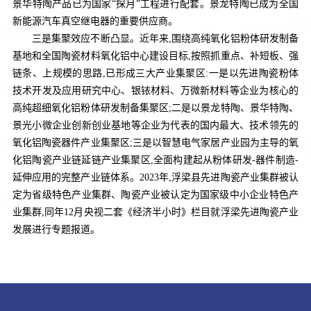
景华特陶产品已为国家“探月”工程进行配套。景龙特陶已成为全国
新能源汽车真空继电器的重要供应商。
三是集聚效应不断凸显。近年来,围绕高纯氧化铝粉体研发制备
基地和全国陶瓷材料氧化铝中心建设目标,按照抓重点、补短板、强
链条、上规模的思路,已形成三大产业集聚区:一是以先进陶瓷粉体
技术开发及应用研究中心、银铱材料、万微新材料等企业为核心的
高纯超细氧化铝粉体研发制备集聚区;二是以景龙特陶、景华特陶、
景光小微企业创新创业基地等企业为代表的国内最大、技术领先的
氧化铝陶瓷器件产业集聚区;三是以智慧电气家居产业园为主导的氧
化铝陶瓷产业链延链产业集聚区,全面构建起从粉体研发-器件制造-
延伸应用的完整产业链体系。2023年,浮梁县先进陶瓷产业集群被认
定为省级特色产业集群、陶瓷产业被认定为国家级中小企业特色产
业集群,同年12月央视二套《经济半小时》栏目就浮梁先进陶瓷产业
发展进行专题报道。