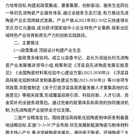
力培育目标,构建起政策集成、要素集聚、创新驱动、服务生态四位
一体的先进陶瓷产业服务体系,通过全链条生态打造,有力推动先进
陶瓷产业实现跨越式发展。产业产值从2021年的2.91亿元快速增长
至近百亿元量级,成功获评国家级中小企业特色产业集群,探索出区
域特色产业培育新质生产力的创新实践路径。
二、主要做法
(一)政策集成:顶层设计构建产业生态
一是政策多维协同。成立以县委书记、县长为双组长的先进陶
瓷产业发展推进领导小组,统筹制定《浮梁县先进陶瓷发展实施意
见》《全国陶瓷材料氧化铝中心建设方案(2023-2030年)》《浮梁县
高纯氧化铝粉体研发制备基地建设方案(2023-2030年)》等10余项专
项政策,并配套制定《关于打造浮梁县高质量发展人才聚集高地的实
施意见》等相关政策,形成覆盖招商引资、科技创新、人才引进、资
金奖补的全链条政策包。通过完善的政策体系和高效的协同推进机
制,为先进陶瓷产业提供全方位支撑。
二是产业精准定位。围绕建设高纯氧化铝陶瓷粉体研发制备基
地战略目标,实施“2+3+N”产业布局:优先发展新能源陶瓷与粉体材料
两大核心产业,重点突破陶瓷金属化、通信电子陶瓷、环保陶瓷三大