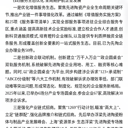
(四)服务生态优化:全周期护航企业发展
一是优化增值服务生态。聚焦先进陶瓷产业全生命周期关键环
节,推出产业链一件事增值化改革。通过编制《增值服务实施方案》
和25项《服务事项清单》,实现全部服务事项进驻企业综合服务专
区,重点涵盖:提高高新技术企业奖励标准,建立校企合作人才通道,创
新科贷通融资模式,培育瞪羚企业梯队,以及提供专利质押融资全链
条服务,形成覆盖创新全要素的一站式服务生态。目前,已为先陶企
业办理业务50件。
二是创新政企联动机制。创新建立“万干入万企”“政企圆桌会”
双轨服务机制,系统破解先进陶瓷企业用地、用工、融资等核心难
题。同时,以“政企圆桌会”为平台,同步构建涉企诉求“123+承诺制”
“ABCD分级制”等六大工作机制,有效破解诉求办理效率低、部门联
动难等突出问题,形成常态化、制度化、规范化的企业服务新格局。
2025年以来,已举办6场分产业专场圆桌会,参会企业67家,高效解决38
项涉企诉求。
三是强化产业链式招商。聚焦“1269”行动计划,瞄准“高大上”、
立足“链群配”,强化品牌推介和链式招商。先后举办浮梁先进陶瓷粉
体与制品产业发展峰会、上海“瓷源茶乡·生态浮梁”先进陶瓷专场推