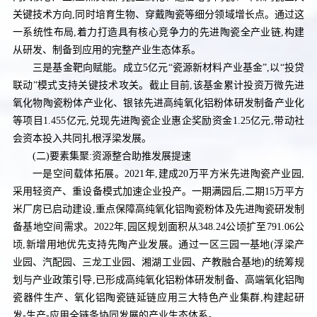
关键技术方向,同时培育生物、穿戴陶瓷等细分领域增长点。通过这
一系统性布局,着力打造具有核心竞争力的先进陶瓷全产业链,构建
从研发、制备到应用的完整产业生态体系。
三是基金靶向赋能。成立5亿元“瓷源新材料产业基金”,以“投贷
联动”模式支持关键技术攻关。截止目前,该基金累计投资万微先进
氧化物陶瓷粉体产业化、银铱先进高纯氧化铝粉体研发制备产业化
等项目1.455亿元,兑现先进陶瓷企业惠企奖励资金1.25亿元,带动社
会资本投入共同扎根浮梁发展。
(二)要素集聚:资源整合助推发展提速
一是空间载体拓展。2021年,建成20万平方米先进陶瓷产业园,
采用轻资产、重设备模式加速企业投产。一期满园后,二期15万平方
米厂房已启动建设,重点保障高纯氧化铝陶瓷粉体及先进陶瓷研发制
备基地空间需求。2022年,园区规划面积从348.24公顷扩至791.06公
顷,新增用地优先支持先陶产业发展。通过一区三园一基地(浮梁产
业园、汽配园、三龙工业园、湘湖工业园、产教融合基地)的统筹规
划与产业政策引导,已形成高纯氧化铝粉体研发制备、高端氧化铝陶
瓷器件生产、氧化铝陶瓷链延链应用三大特色产业集群,构建起研
发-生产-应用全链条协同发展的产业生态体系。